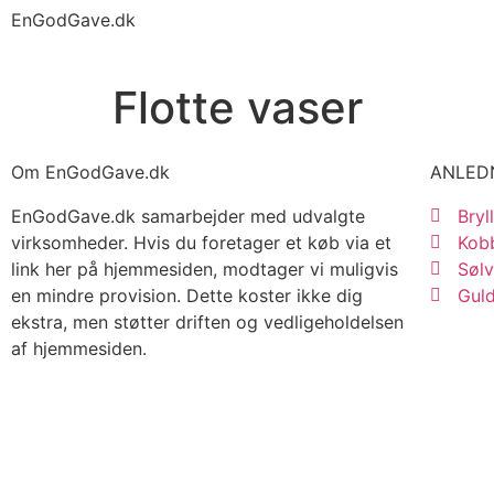
EnGodGave.dk
Flotte vaser
Om EnGodGave.dk
ANLED
EnGodGave.dk samarbejder med udvalgte
Bryl
virksomheder. Hvis du foretager et køb via et
Kobb
link her på hjemmesiden, modtager vi muligvis
Sølv
en mindre provision. Dette koster ikke dig
Guld
ekstra, men støtter driften og vedligeholdelsen
af hjemmesiden.